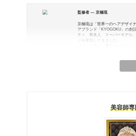
監修者 — 京極琉
京極琉は「世界一のヘアデザイ
アブランド「KYOGOKU」の
ティ、有名人、スーパーモデル
ジを実現してきました。
パリ・ミラノ・東京コレクショ
ナーにも招かれるなど、 その指
デザイン」は世界的なトレンド
「完璧なヘアスタイルとは、見た
彼の理念は、美容技術を通して
本最高峰のヘアケア技術を台湾
ています。
【これまでの実績】
・世界的に認められた「世界一
美容師専
・日本のトップヘアブランド「KY
・アジアで最も人気のあるヘアア
京極琉プロフィール