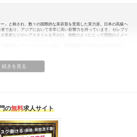
ナー」と称され、数々の国際的な美容賞を受賞した実力派。日本の高級ヘ
創設者であり、アジアにおいて非常に高い影響力を持っています。セレブリ
、企業家などのヘアスタイルを手がけ、無数の人々にとって理想のイメー
ンでは公式ヘアディレクターを務め、世界各国でプロ向けの美容技術セミ
導のもとアジアで10万人以上の美容師が一流の技術を学び、「京極琉ヘア
となっています。
目の変化にとどまらず、自信とセンスを高める鍵である。」—— 京極琉
一人ひとりが「最も美しい自分」を表現できるようにすること。現在は日
市場にも導入し、より多くの台湾の方々にプロレベルの美容体験を提供し
のヘアデザイナー」
門の
無料
求人サイト
OGOKU」創設者
ーティストであり、10万人以上のプロ美容師を指導