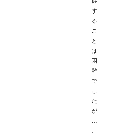
握
す
る
こ
と
は
困
難
で
し
た
が
…
。