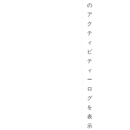
の
ア
ク
テ
ィ
ビ
テ
ィ
ー
ロ
グ
を
表
示