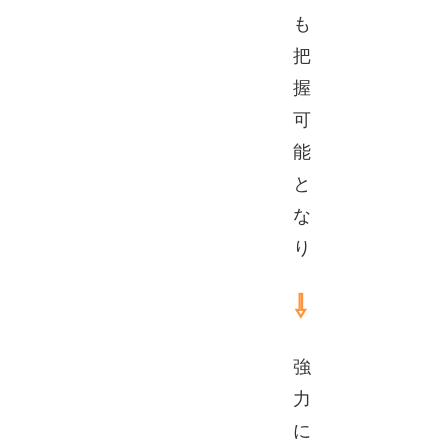
も
把
握
可
能
と
な
り
⇩
強
力
に