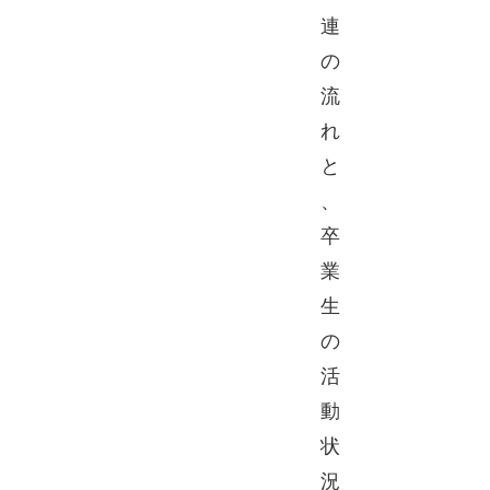
連
の
流
れ
と
、
卒
業
生
の
活
動
状
況