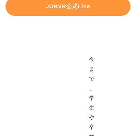
JOBVR公式Line
今
ま
で
、
学
生
や
卒