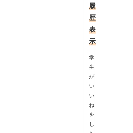
履
歴
表
示
学
生
が
い
い
ね
を
し