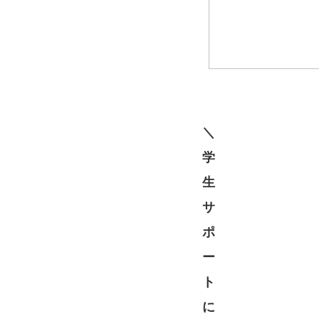
＼
学
生
サ
ポ
ー
ト
に