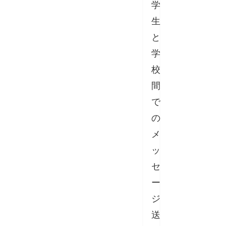
学
生
と
学
校
間
で
の
メ
ッ
セ
ー
ジ
送