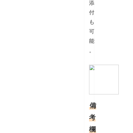
添
付
も
可
能
。
備
考
欄