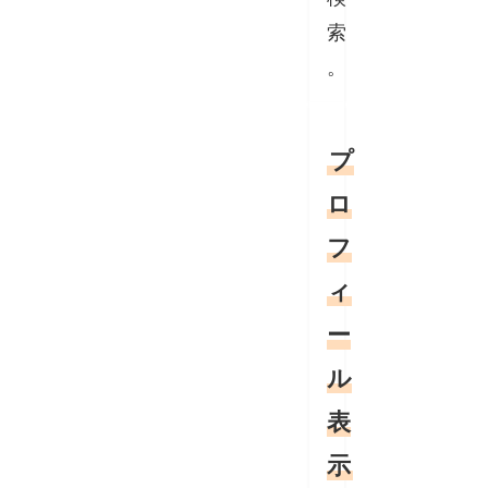
索
。
プ
ロ
フ
ィ
ー
ル
表
示