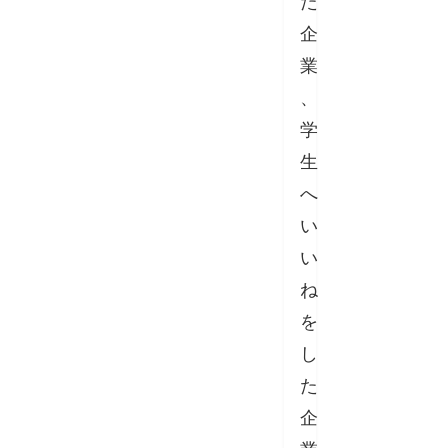
た
企
業
、
学
生
へ
い
い
ね
を
し
た
企