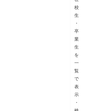
校
生
・
卒
業
生
を
一
覧
で
表
示
・
検