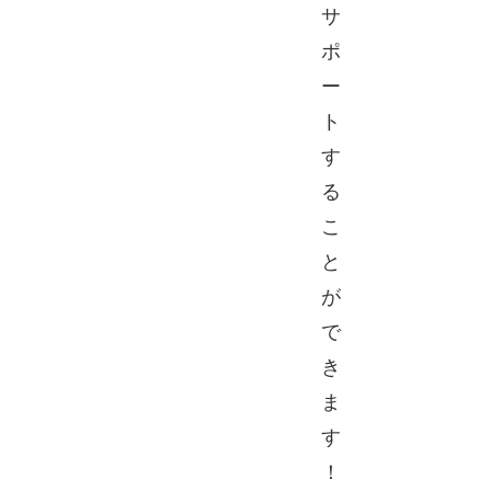
サ
ポ
ー
ト
す
る
こ
と
が
で
き
ま
す
！