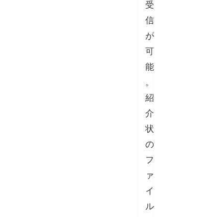
受
信
が
可
能
。
紹
介
状
の
フ
ァ
イ
ル