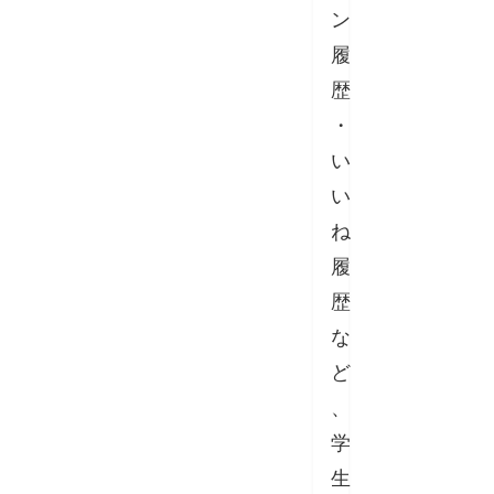
ン
履
歴
・
い
い
ね
履
歴
な
ど
、
学
生