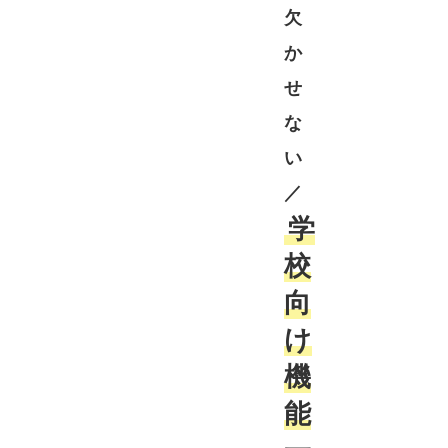
欠
か
せ
な
い
／
学
校
向
け
機
能