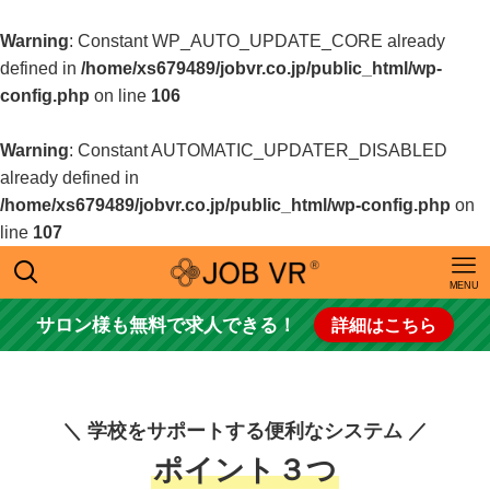
Warning
: Constant WP_AUTO_UPDATE_CORE already
defined in
/home/xs679489/jobvr.co.jp/public_html/wp-
config.php
on line
106
Warning
: Constant AUTOMATIC_UPDATER_DISABLED
already defined in
/home/xs679489/jobvr.co.jp/public_html/wp-config.php
on
line
107
MENU
サロン様も無料で求人できる！
詳細はこちら
＼ 学校をサポートする便利なシステム ／
ポイント３つ