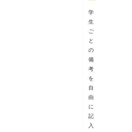
学
生
ご
と
の
備
考
を
自
由
に
記
入