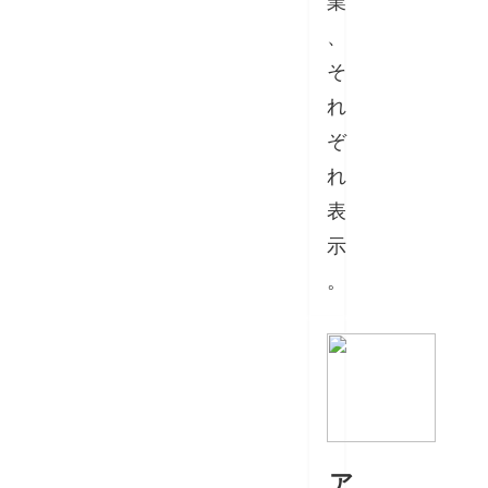
業
、
そ
れ
ぞ
れ
表
示
。
ア