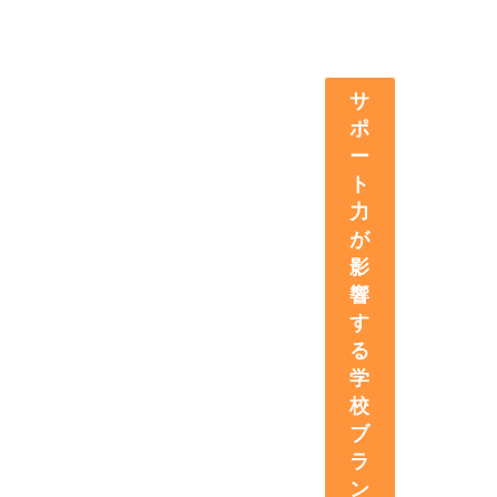
サ
ポ
ー
ト
力
が
影
響
す
る
学
校
ブ
ラ
ン