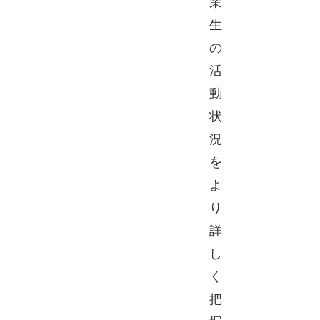
業
生
の
活
動
状
況
を
よ
り
詳
し
く
把