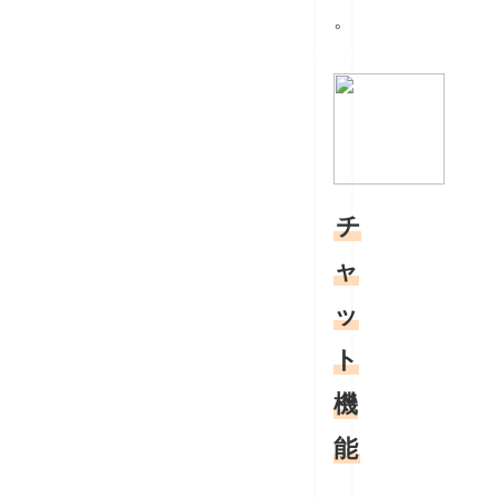
。
チ
ャ
ッ
ト
機
能