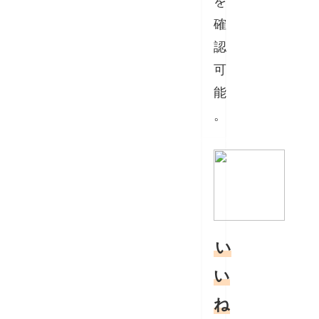
を
確
認
可
能
。
い
い
ね