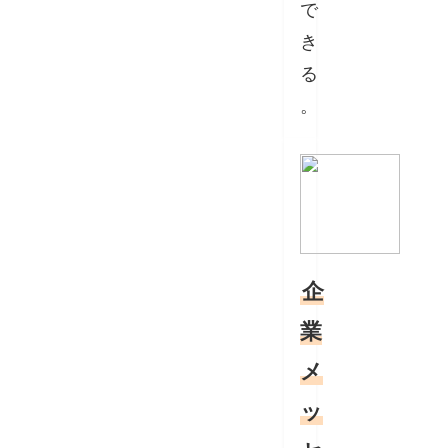
で
き
る
。
企
業
メ
ッ