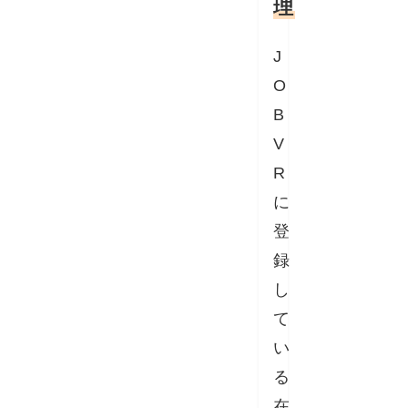
理
J
O
B
V
R
に
登
録
し
て
い
る
在