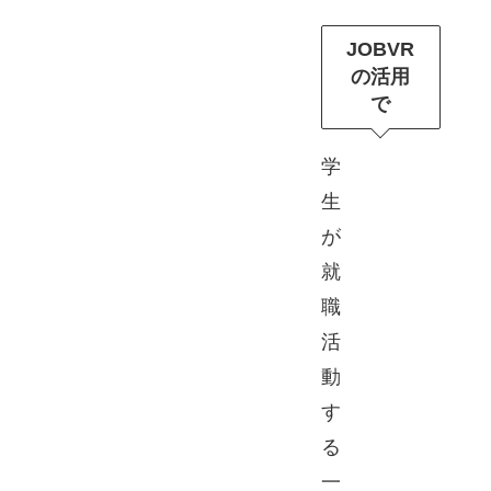
JOBVR
の活用
で
学
生
が
就
職
活
動
す
る
一