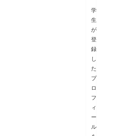
学
生
が
登
録
し
た
プ
ロ
フ
ィ
ー
ル