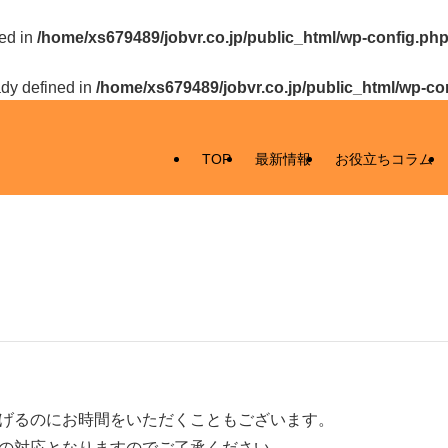
ed in
/home/xs679489/jobvr.co.jp/public_html/wp-config.ph
y defined in
/home/xs679489/jobvr.co.jp/public_html/wp-co
TOP
最新情報
お役立ちコラム
げるのにお時間をいただくこともございます。
の対応となりますのでご了承ください。