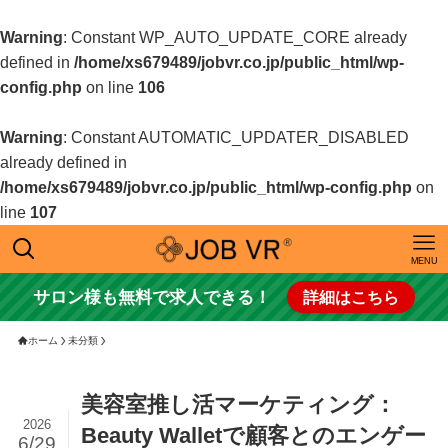
Warning
: Constant WP_AUTO_UPDATE_CORE already
defined in
/home/xs679489/jobvr.co.jp/public_html/wp-
config.php
on line
106
Warning
: Constant AUTOMATIC_UPDATER_DISABLED
already defined in
/home/xs679489/jobvr.co.jp/public_html/wp-config.php
on
line
107
MENU
サロン様も無料で求人できる！
詳細はこちら
ホーム
未分類
美容室推し活マーケティング：
2026
Beauty Walletで顧客とのエンゲー
6/29