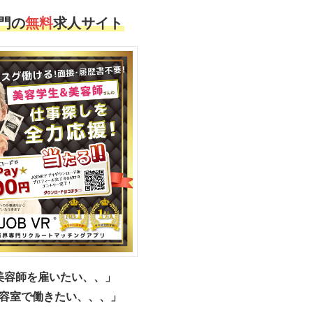
門の
無料
求人サイト
美容師を雇いたい、、」
容室で働きたい、、、」