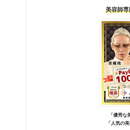
美容師専
「優秀な
「人気の美