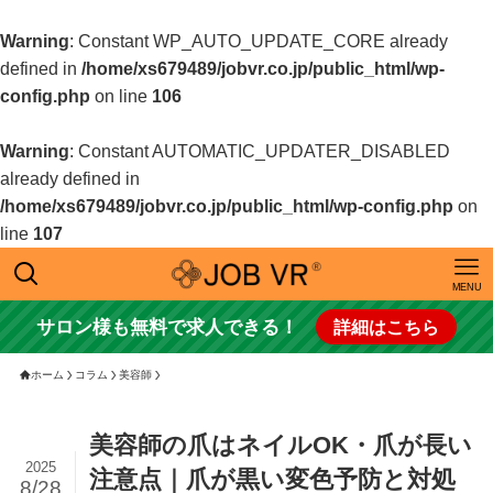
Warning
: Constant WP_AUTO_UPDATE_CORE already
defined in
/home/xs679489/jobvr.co.jp/public_html/wp-
config.php
on line
106
Warning
: Constant AUTOMATIC_UPDATER_DISABLED
already defined in
/home/xs679489/jobvr.co.jp/public_html/wp-config.php
on
line
107
MENU
サロン様も無料で求人できる！
詳細はこちら
ホーム
コラム
美容師
美容師の爪はネイルOK・爪が長い
2025
注意点｜爪が黒い変色予防と対処
8/28