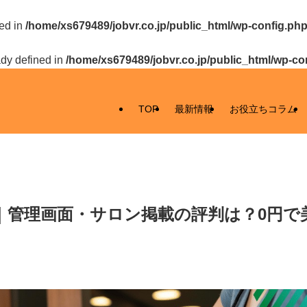
ed in
/home/xs679489/jobvr.co.jp/public_html/wp-config.ph
y defined in
/home/xs679489/jobvr.co.jp/public_html/wp-co
TOP
最新情報
お役立ちコラム
｜管理画面・サロン掲載の評判は？0円で