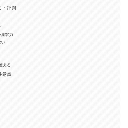
ミ・評判
ト
い集客力
ない
使える
注意点