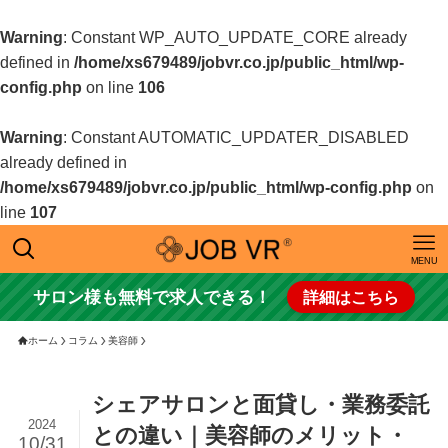
Warning
: Constant WP_AUTO_UPDATE_CORE already
defined in
/home/xs679489/jobvr.co.jp/public_html/wp-
config.php
on line
106
Warning
: Constant AUTOMATIC_UPDATER_DISABLED
already defined in
/home/xs679489/jobvr.co.jp/public_html/wp-config.php
on
line
107
MENU
サロン様も無料で求人できる！
詳細はこちら
ホーム
コラム
美容師
シェアサロンと面貸し・業務委託
2024
との違い｜美容師のメリット・
10/31