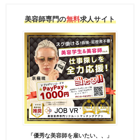
「完璧なヘアスタイルとは、見た目の変化にとどまらず、自信
とセンスを高める鍵である。」—— 京極琉
美容師専門の
無料
求人サイト
彼の理念は、美容技術を通して一人ひとりが「最も美しい自
分」を表現できるようにすること。現在は日本最高峰のヘアケ
ア技術を台湾市場にも導入し、より多くの台湾の方々にプロレ
ベルの美容体験を提供しています。
【これまでの実績】
・世界的に認められた「世界一のヘアデザイナー」
・日本のトップヘアブランド「KYOGOKU」創設者
・アジアで最も人気のあるヘアアーティストであり、10万人以
上のプロ美容師を指導
京極琉プロフィール
「優秀な美容師を雇いたい、、」