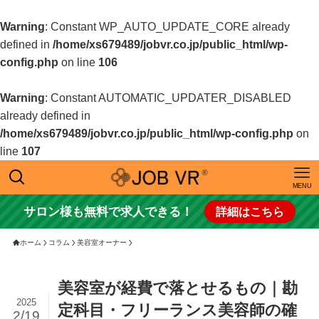
Warning
: Constant WP_AUTO_UPDATE_CORE already
defined in
/home/xs679489/jobvr.co.jp/public_html/wp-
config.php
on line
106
Warning
: Constant AUTOMATIC_UPDATER_DISABLED
already defined in
/home/xs679489/jobvr.co.jp/public_html/wp-config.php
on
line
107
MENU
サロン様も無料で求人できる！
詳細はこちら
ホーム
コラム
美容室オーナー
美容室が経費で落とせるもの｜勘
2025
定科目・フリーランス美容師の確
2/19