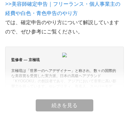
>>美容師確定申告｜フリーランス・個人事業主の
経費や白色・青色申告のやり方
では、確定申告のやり方について解説しています
ので、ぜひ参考にご覧ください。
監修者 — 京極琉
京極琉は「世界一のヘアデザイナー」と称され、数々の国際的
な美容賞を受賞した実力派。日本の高級ヘアブランド
「KYOGOKU」の創設者であり、アジアにおいて非常に高い影
響力を持っています。セレブリティ、有名人、スーパーモデ
ル、企業家などのヘアスタイルを手がけ、無数の人々にとって
理想のイメージを実現してきました。
パリ・ミラノ・東京コレクションでは公式ヘアディレクターを
務め、世界各国でプロ向けの美容技術セミナーにも招かれるな
ど、 その指導のもとアジアで10万人以上の美容師が一流の技術
を学び、「京極琉ヘアデザイン」は世界的なトレンドとなって
います。