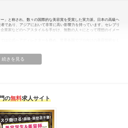
ナー」と称され、数々の国際的な美容賞を受賞した実力派。日本の高級ヘ
創設者であり、アジアにおいて非常に高い影響力を持っています。セレブリ
、企業家などのヘアスタイルを手がけ、無数の人々にとって理想のイメー
ンでは公式ヘアディレクターを務め、世界各国でプロ向けの美容技術セミ
導のもとアジアで10万人以上の美容師が一流の技術を学び、「京極琉ヘア
となっています。
目の変化にとどまらず、自信とセンスを高める鍵である。」—— 京極琉
一人ひとりが「最も美しい自分」を表現できるようにすること。現在は日
市場にも導入し、より多くの台湾の方々にプロレベルの美容体験を提供し
のヘアデザイナー」
門の
無料
求人サイト
OGOKU」創設者
ーティストであり、10万人以上のプロ美容師を指導