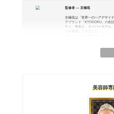
監修者 — 京極琉
京極琉は「世界一のヘアデザイ
アブランド「KYOGOKU」の
ティ、有名人、スーパーモデル
ジを実現してきました。
パリ・ミラノ・東京コレクショ
ナーにも招かれるなど、 その指
デザイン」は世界的なトレンド
「完璧なヘアスタイルとは、見た
彼の理念は、美容技術を通して
本最高峰のヘアケア技術を台湾
ています。
【これまでの実績】
・世界的に認められた「世界一
美容師専
・日本のトップヘアブランド「KY
・アジアで最も人気のあるヘアア
京極琉プロフィール