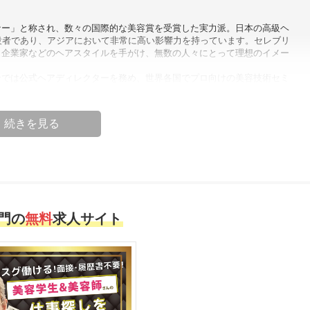
ナー」と称され、数々の国際的な美容賞を受賞した実力派。日本の高級ヘ
創設者であり、アジアにおいて非常に高い影響力を持っています。セレブリ
、企業家などのヘアスタイルを手がけ、無数の人々にとって理想のイメー
ンでは公式ヘアディレクターを務め、世界各国でプロ向けの美容技術セミ
導のもとアジアで10万人以上の美容師が一流の技術を学び、「京極琉ヘア
となっています。
目の変化にとどまらず、自信とセンスを高める鍵である。」—— 京極琉
一人ひとりが「最も美しい自分」を表現できるようにすること。現在は日
市場にも導入し、より多くの台湾の方々にプロレベルの美容体験を提供し
のヘアデザイナー」
門の
無料
求人サイト
OGOKU」創設者
ーティストであり、10万人以上のプロ美容師を指導