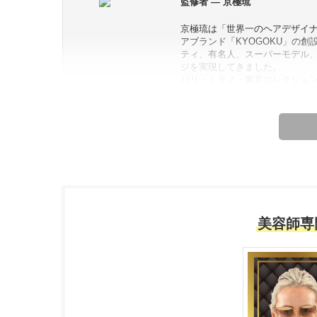
監修者 — 京極琉
京極琉は「世界一のヘアデザイ
アブランド「KYOGOKU」の
ティ、有名人、スーパーモデル
ジを実現してきました。
パリ・ミラノ・東京コレクショ
ナーにも招かれるなど、 その指
デザイン」は世界的なトレンド
「完璧なヘアスタイルとは、見た
彼の理念は、美容技術を通して
本最高峰のヘアケア技術を台湾
ています。
【これまでの実績】
・世界的に認められた「世界一
美容師専
・日本のトップヘアブランド「KY
・アジアで最も人気のあるヘアア
京極琉プロフィール