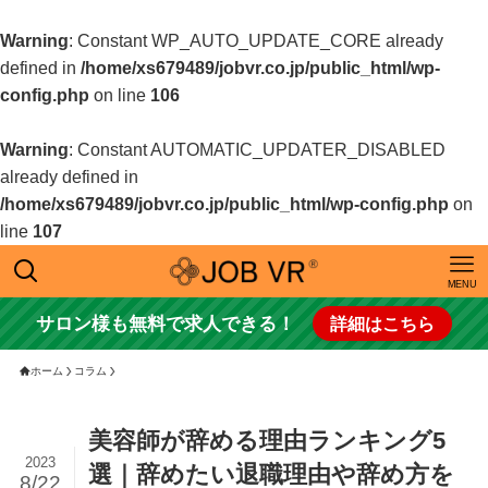
Warning
: Constant WP_AUTO_UPDATE_CORE already
defined in
/home/xs679489/jobvr.co.jp/public_html/wp-
config.php
on line
106
Warning
: Constant AUTOMATIC_UPDATER_DISABLED
already defined in
/home/xs679489/jobvr.co.jp/public_html/wp-config.php
on
line
107
MENU
サロン様も無料で求人できる！
詳細はこちら
ホーム
コラム
美容師が辞める理由ランキング5
2023
選｜辞めたい退職理由や辞め方を
8/22